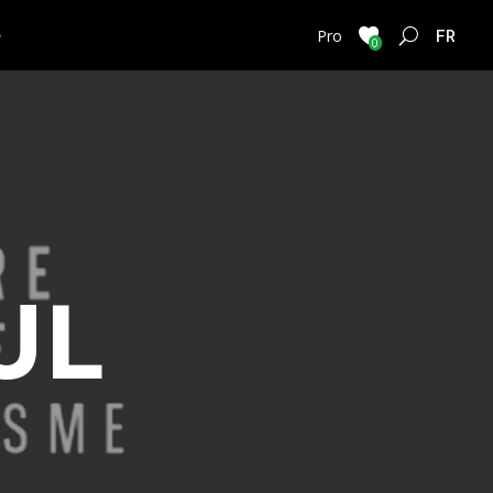
e
FRENC
Pro
0
UL