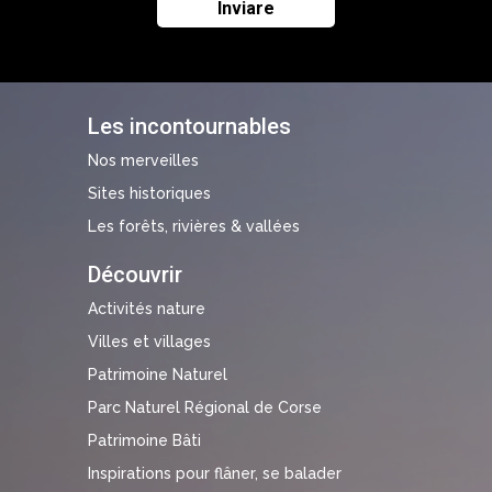
Les incontournables
Nos merveilles
Sites historiques
Les forêts, rivières & vallées
Découvrir
Activités nature
Villes et villages
Patrimoine Naturel
Parc Naturel Régional de Corse
Patrimoine Bâti
Inspirations pour flâner, se balader