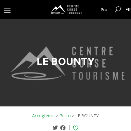
FR
Pro
LE BOUNTY
Accoglienza
>
Gusto
>
LE BOUNTY
|