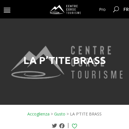
FR
Pro
LA P’TITE BRASS
Accoglienza
>
Gusto
>
LA P’TITE BRASS
|