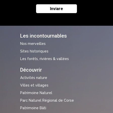
Les incontournables
Nos merveilles
Sites historiques
Les forêts, rivières & vallées
Découvrir
Activités nature
Villes et villages
Patrimoine Naturel
Parc Naturel Régional de Corse
Patrimoine Bâti