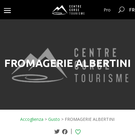
FR
Pro
FROMAGERIE ALBERTINI
Accoglienza
>
Gusto
>
FROMAGERIE ALBERTINI
|