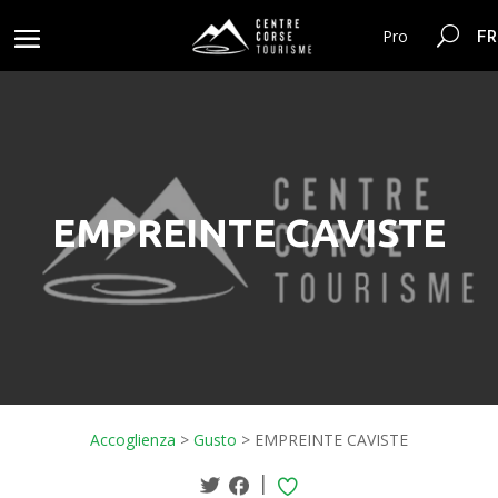
FR
Pro
EMPREINTE CAVISTE
Accoglienza
>
Gusto
>
EMPREINTE CAVISTE
|