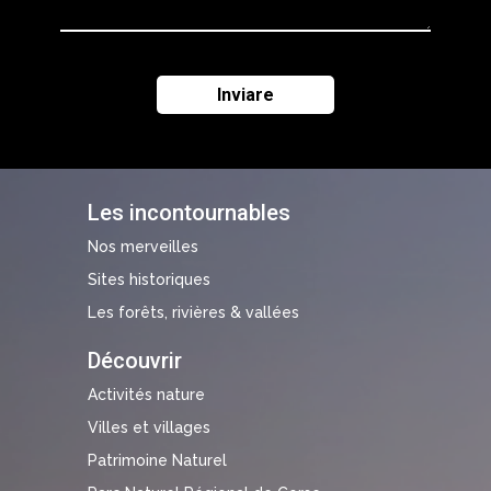
Les incontournables
Nos merveilles
Sites historiques
Les forêts, rivières & vallées
Découvrir
Activités nature
Villes et villages
Patrimoine Naturel