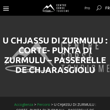
FR
Pro
U CHJASSU DI ZURMULU :
CORTE- PUNTA DI
ZURMULU – PASSERELLE
DE CHJARASGIOLU
Accoglienza
>
Percorsi
>
U CHJASSU DI ZURMULU :