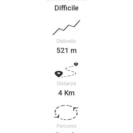
Difficile
Dislivello
521 m
Distanza
4 Km
Percorso