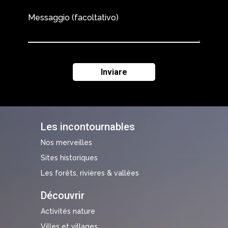
Messaggio (facoltativo)
Les incontournables
Nos merveilles
Sites historiques
Les forêts, rivières & vallées
Découvrir
Activités nature
Villes et villages