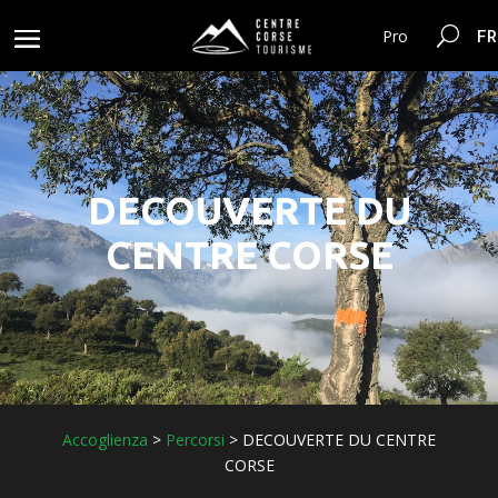
FR
Pro
DECOUVERTE DU
CENTRE CORSE
Accoglienza
>
Percorsi
>
DECOUVERTE DU CENTRE
CORSE