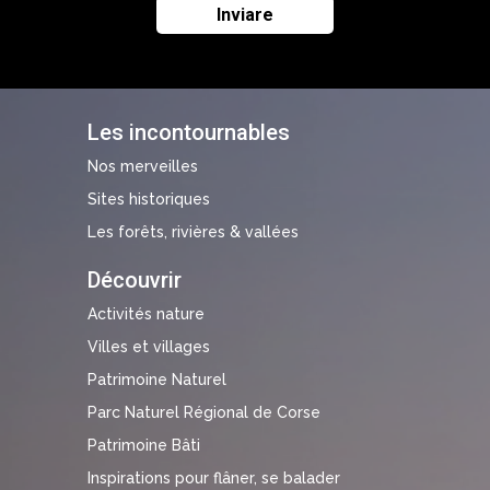
Les incontournables
Nos merveilles
Sites historiques
Les forêts, rivières & vallées
Découvrir
Activités nature
Villes et villages
Patrimoine Naturel
Parc Naturel Régional de Corse
Patrimoine Bâti
Inspirations pour flâner, se balader