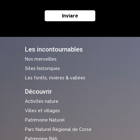
Les incontournables
Nos merveilles
Sites historiques
Les forêts, rivières & vallées
Découvrir
Activités nature
Villes et villages
Patrimoine Naturel
Parc Naturel Régional de Corse
Patrimoine Bâti