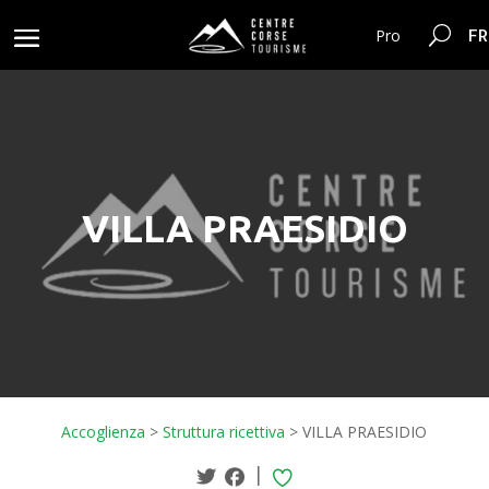
FR
Pro
VILLA PRAESIDIO
Accoglienza
>
Struttura ricettiva
>
VILLA PRAESIDIO
|