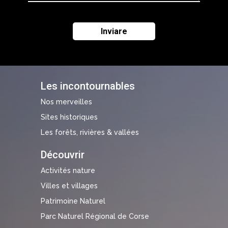
Les incontournables
Nos merveilles
Sites historiques
Les forêts, rivières & vallées
Découvrir
Activités nature
Villes et villages
Patrimoine Naturel
Parc Naturel Régional de Corse