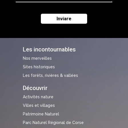
Les incontournables
Nos merveilles
Sites historiques
Les forêts, rivières & vallées
Découvrir
Activités nature
Villes et villages
Patrimoine Naturel
Parc Naturel Régional de Corse