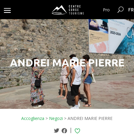
FR
Pro
ANDREI MARIE PIERRE
Accoglienza
>
Negozi
>
ANDREI MARIE PIERRE
|