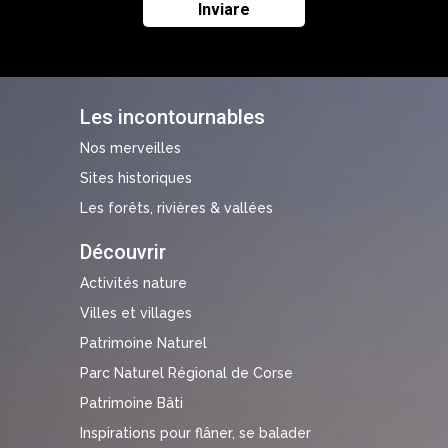
Les incontournables
Nos merveilles
Sites historiques
Les forêts, rivières & vallées
Découvrir
Activités nature
Villes et villages
Patrimoine Naturel
Parc Naturel Régional de Corse
Patrimoine Bâti
Inspirations pour flâner, se balader