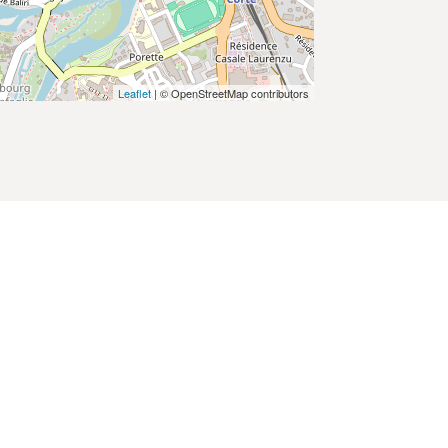
Leaflet
| © OpenStreetMap contributors