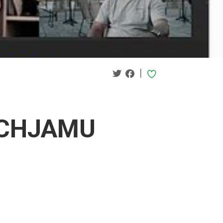
|
I CHJAMU