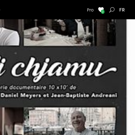
e
FRENC
Pro
0