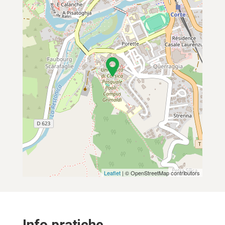
Leaflet
| © OpenStreetMap contributors
Info pratiche