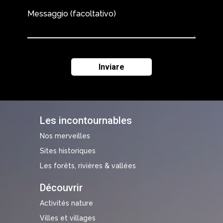
Messaggio (facoltativo)
Les incontournables
Nos merveilles
Sites historiques
Les forêts, rivières & vallées
Découvrir
Activités nature
Villes et villages