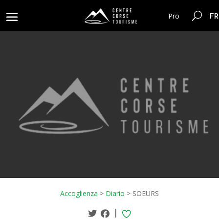
FR
Pro
Accoglienza
>
Diario
>
SOEURS
|