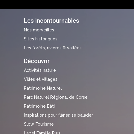
Les incontournables
Nos merveilles
Sites historiques
Les forêts, rivières & vallées
Découvrir
Activités nature
Villes et villages
Patrimoine Naturel
Parc Naturel Régional de Corse
Patrimoine Bâti
Inspirations pour flâner, se balader
Slow Tourisme
Label Famille Plus