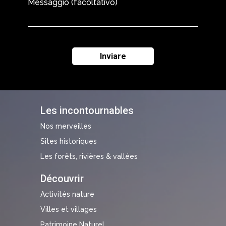
Messaggio (facoltativo)
Les incontournables
Nos merveilles
Sites historiques
Les forêts, rivières & vallées
Découvrir
Activités nature
Villes et villages
Patrimoine Naturel