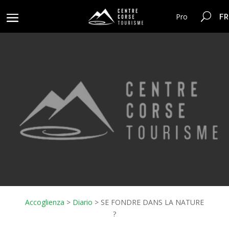
FR
Pro
Accoglienza
>
Diario
>
SE FONDRE DANS LA NATURE
?