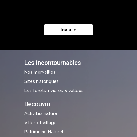
Les incontournables
Nos merveilles
Sites historiques
Les forêts, rivières & vallées
Découvrir
Activités nature
Villes et villages
Patrimoine Naturel