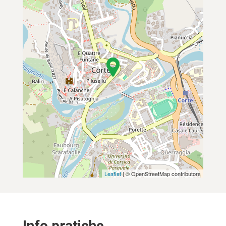
Leaflet
| © OpenStreetMap contributors
Info pratiche