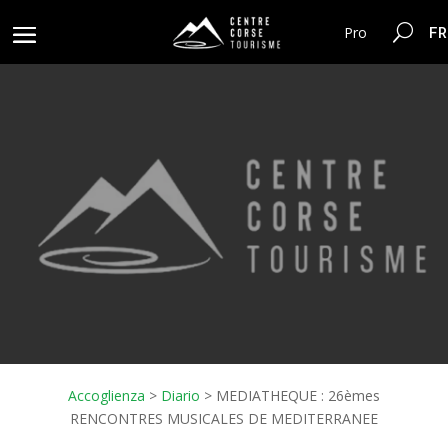
FR
Pro
Accoglienza
>
Diario
>
MEDIATHEQUE : 26èmes
RENCONTRES MUSICALES DE MEDITERRANEE