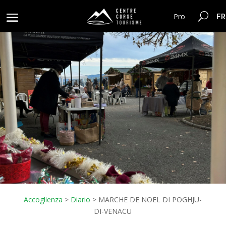
FR
Pro
Accoglienza
>
Diario
>
MARCHE DE NOEL DI POGHJU-
DI-VENACU