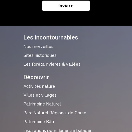
Les incontournables
Nos merveilles
Sites historiques
Les forêts, rivières & vallées
Découvrir
Activités nature
Villes et villages
Patrimoine Naturel
Parc Naturel Régional de Corse
Patrimoine Bâti
Inspirations pour flâner, se balader