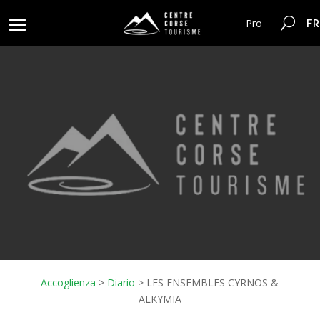
FR
Pro
Accoglienza
>
Diario
>
LES ENSEMBLES CYRNOS &
ALKYMIA