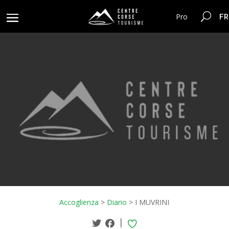
FR
Pro
Accoglienza
>
Diario
>
I MUVRINI
|