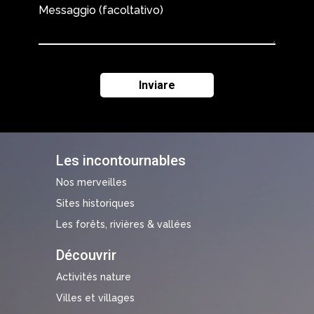
Messaggio (facoltativo)
Les incontournables
Nos merveilles
Sites historiques
Les forêts, rivières & vallées
Découvrir
Activités nature
Villes et villages