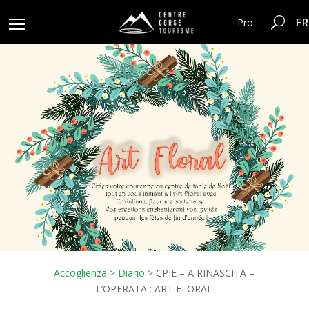
FR
Pro
Accoglienza
>
Diario
>
CPIE – A RINASCITA –
L’OPERATA : ART FLORAL