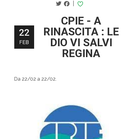
|
CPIE - A
RINASCITA : LE
22
DIO VI SALVI
FEB
REGINA
Da 22/02 a 22/02.