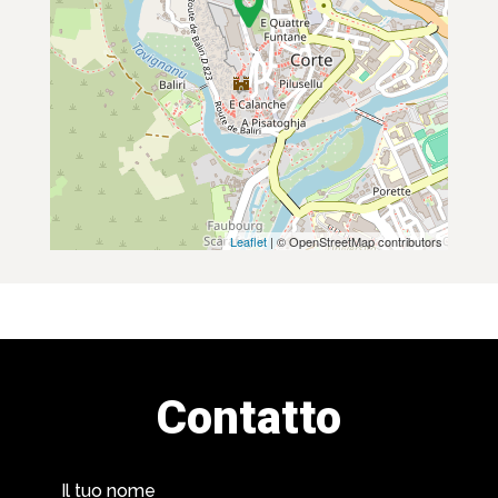
Leaflet
| © OpenStreetMap contributors
Contatto
Il tuo nome