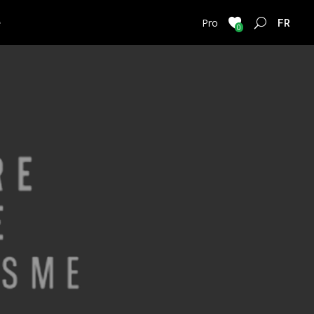
e
FRENC
Pro
0