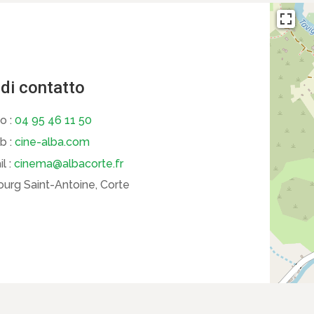
 di contatto
o :
04 95 46 11 50
b :
cine-alba.com
l :
cinema@albacorte.fr
urg Saint-Antoine, Corte