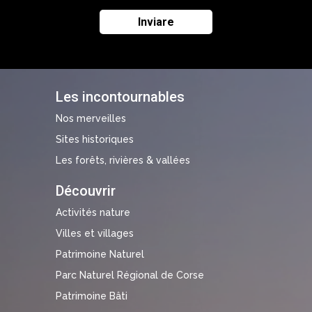
Les incontournables
Nos merveilles
Sites historiques
Les forêts, rivières & vallées
Découvrir
Activités nature
Villes et villages
Patrimoine Naturel
Parc Naturel Régional de Corse
Patrimoine Bâti